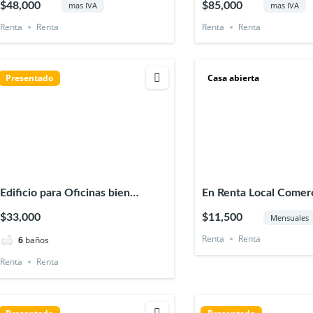
$48,000
$85,000
mas IVA
mas IVA
Renta
Renta
Renta
Renta
Presentado
Casa abierta
Edificio para Oficinas bien
En Renta Local Comerc
ubicado en Xalapa Ver.
Plaza Museo
$33,000
$11,500
Mensuales
Renta
Renta
6
baños
Renta
Renta