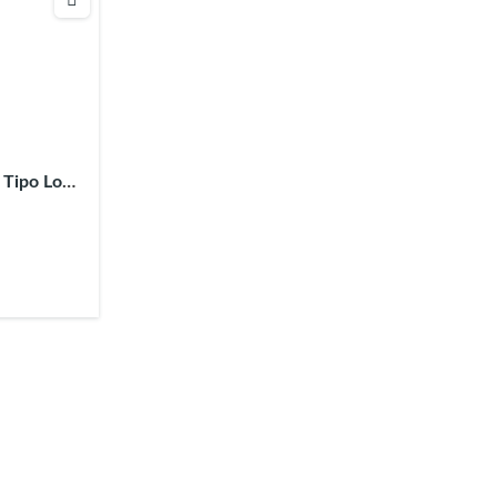
Tipo Loft,
o Zona
uz