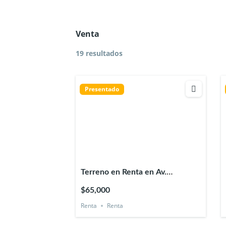
Venta
19 resultados
Presentado
Terreno en Renta en Av.
Chedraui Caram en Xalapa
$65,000
Veracruz
Renta
Renta