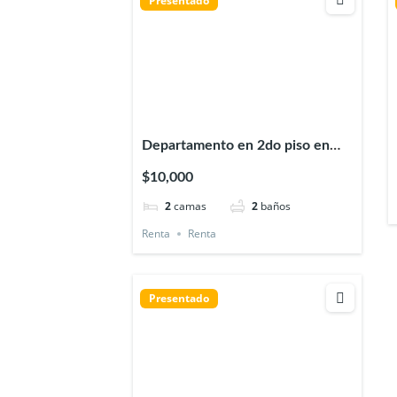
Presentado
Departamento en 2do piso en
renta en el centro de Xalapa
$10,000
Veracruz, excelente distribución
2
camas
2
baños
y ubicación
Renta
Renta
Presentado