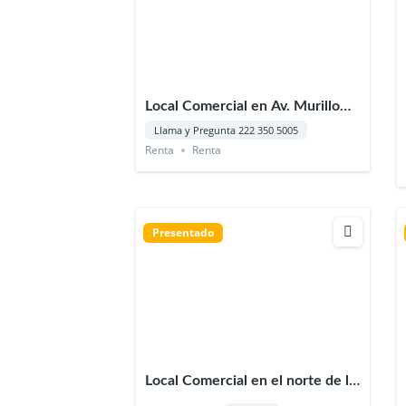
Local Comercial en Av. Murillo
Vidal en Xalapa Veracruz
Llama y Pregunta 222 350 5005
Renta
Renta
Presentado
Local Comercial en el norte de la
Ciudad de Xalapa Veracruz