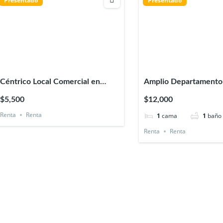
Presentado
Presentado
Céntrico Local Comercial en
Amplio Departamento 
Renta en Xalapa Veracruz
Amueblado y Decorad
$5,500
$12,000
Centro Xalapa Veracr
Renta
Renta
1
cama
1
baño
Renta
Renta