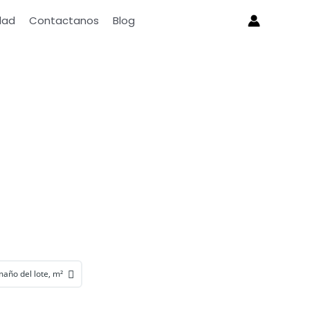
dad
Contactanos
Blog
año del lote, m²