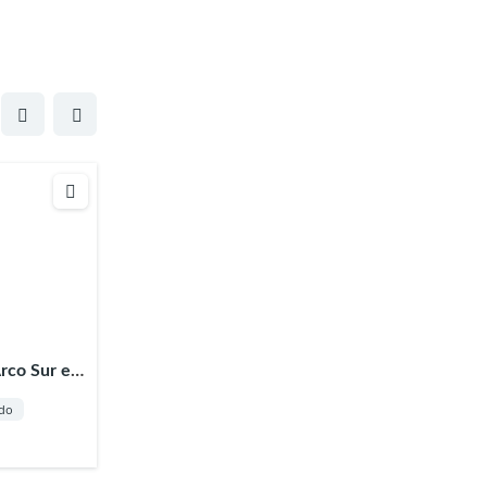
rco Sur en
ado