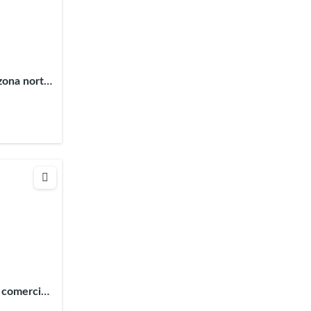
zona norte
a Veracruz
 comercial