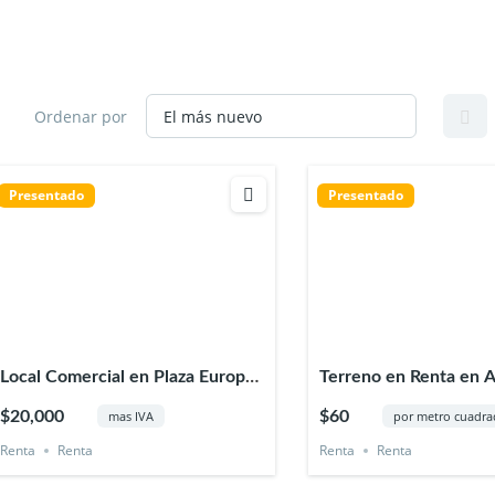
Ordenar por
Presentado
Presentado
Local Comercial en Plaza Europa
Terreno en Renta en A
en Xalapa Veracruz
Xalapa Veracruz
$20,000
$60
mas IVA
por metro cuadr
Renta
Renta
Renta
Renta