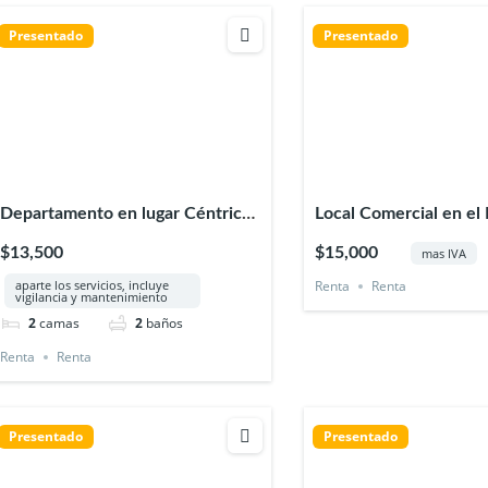
Presentado
Presentado
Departamento en lugar Céntrico
Local Comercial en el 
de Xalapa Veracruz
Tanos en Xalapa Vera
$13,500
$15,000
mas IVA
aparte los servicios, incluye
Renta
Renta
vigilancia y mantenimiento
2
camas
2
baños
Renta
Renta
Presentado
Presentado