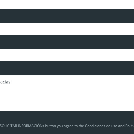
 «SOLICITAR INFORMACIÓN» button you agree to the Condiciones de uso and Políti