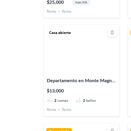
$25,000
mas IVA
Renta
Renta
Casa abierta
Departamento en Monte Magno
en Xalapa Ver.
$13,000
2
camas
2
baños
Renta
Renta