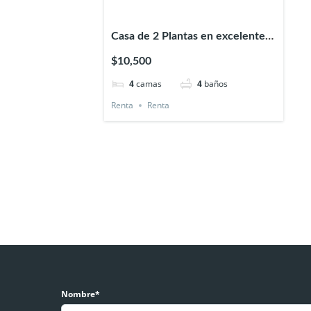
Casa de 2 Plantas en excelentes
condiciones San Pedro Cholula
$10,500
4
camas
4
baños
Renta
Renta
Nombre*