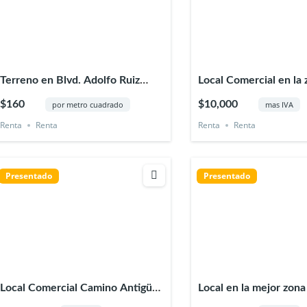
Terreno en Blvd. Adolfo Ruiz
Local Comercial en la 
Cortines en Boca del Río
de la Ciudad de Xalap
$160
$10,000
por metro cuadrado
mas IVA
Veracruz
Renta
Renta
Renta
Renta
Presentado
Presentado
Local Comercial Camino Antigüo
Local en la mejor zona
a Chiltoyac en Xalapa Veracruz
en Xalapa Veracruz