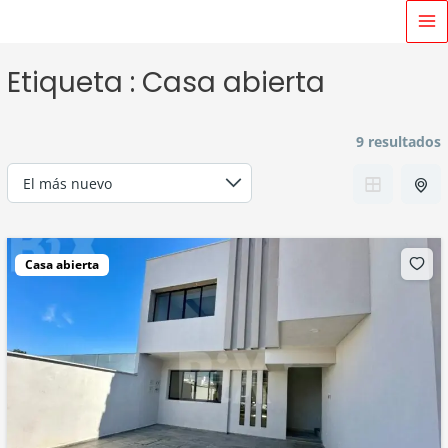
Ir
MA
al
M
contenido
Etiqueta :
Casa abierta
9 resultados
Casa abierta