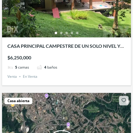
CASA PRINCIPAL CAMPESTRE DE UN SOLO NIVEL Y
CABAÑA CERCA DE XALAPA VERACRUZ
$6,250,000
5
camas
4
baños
Venta
En Venta
Casa abierta