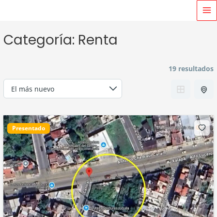
Ir
MA
al
M
contenido
Categoría:
Renta
19 resultados
Presentado