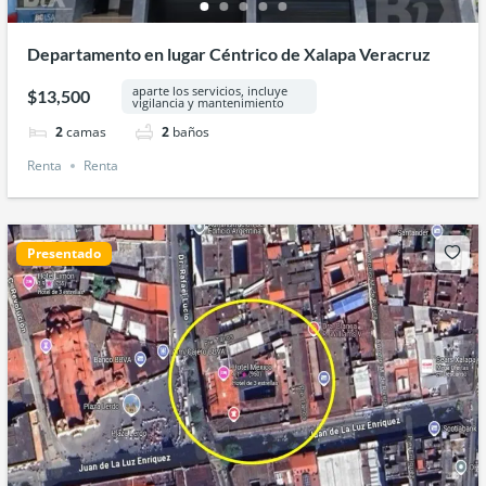
Departamento en lugar Céntrico de Xalapa Veracruz
aparte los servicios, incluye
$13,500
vigilancia y mantenimiento
2
camas
2
baños
Renta
Renta
Presentado