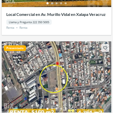
Local Comercial en Av. Murillo Vidal en Xalapa Veracruz
Llama y Pregunta 222 350 5005
Renta
Renta
Presentado