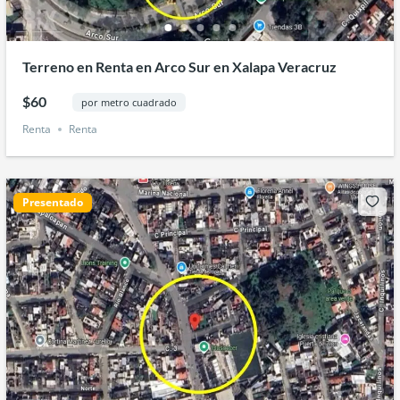
Terreno en Renta en Arco Sur en Xalapa Veracruz
$60
por metro cuadrado
Renta
Renta
Presentado