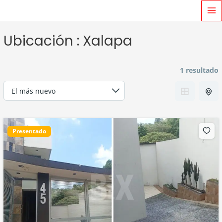
Ir
MA
al
M
contenido
Ubicación :
Xalapa
1 resultado
Presentado