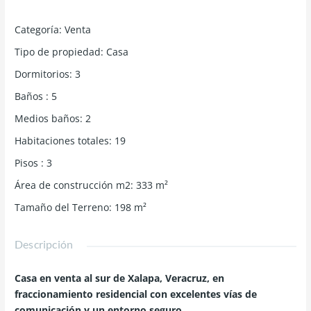
Categoría
:
Venta
Tipo de propiedad
:
Casa
Dormitorios
:
3
Baños
:
5
Medios baños
:
2
Habitaciones totales
:
19
Pisos
:
3
Área de construcción m2
:
333
m²
Tamaño del Terreno
:
198
m²
Descripción
Casa en venta al sur de Xalapa, Veracruz, en
fraccionamiento residencial con excelentes vías de
comunicación y un entorno seguro.