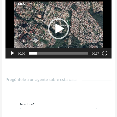
Reproductor
de
vídeo
00:00
00:17
Pregúntele a un agente sobre esta casa
Nombre*