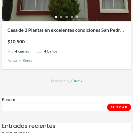
Casa de 2 Plantas en excelentes condiciones San Pedro
Cholula
$10,500
4
camas
4
baños
Renta
Renta
Powered by
Estatik
Buscar
BUSCAR
Entradas recientes