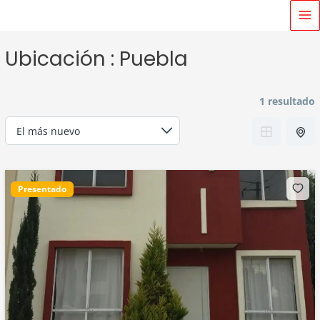
Ir
MA
al
M
contenido
Ubicación :
Puebla
1 resultado
Presentado