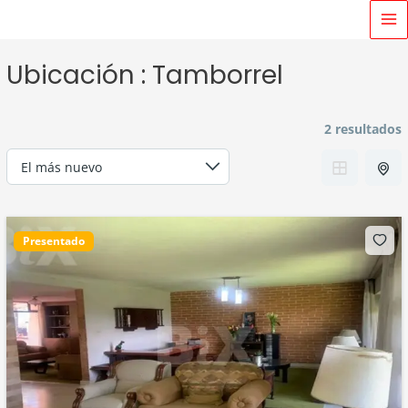
Ir
MA
al
M
contenido
Ubicación :
Tamborrel
2 resultados
Presentado