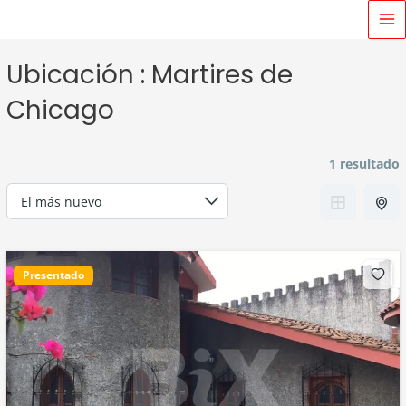
Ir
MA
al
M
contenido
Ubicación :
Martires de
Chicago
1 resultado
Presentado