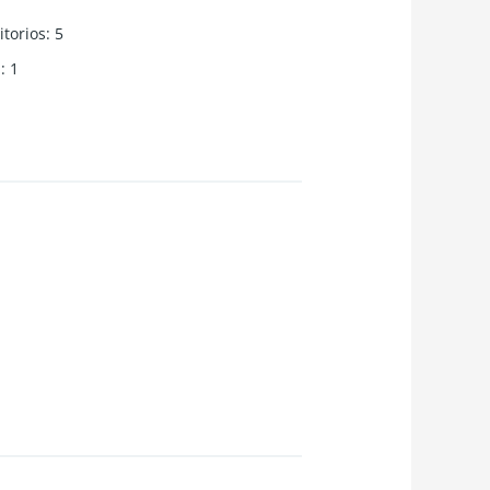
torios
:
5
s
:
1