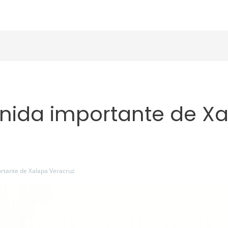
Asesor Inmobiliario
Creditos
Nosotros
Aviso de privaci
nida importante de X
rtante de Xalapa Veracruz