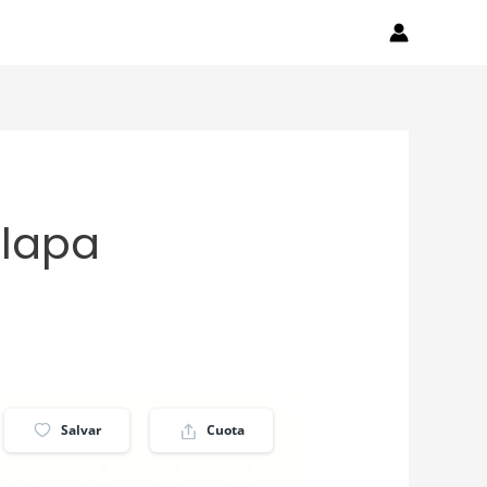
dad
Contactanos
Blog
alapa
Salvar
Cuota