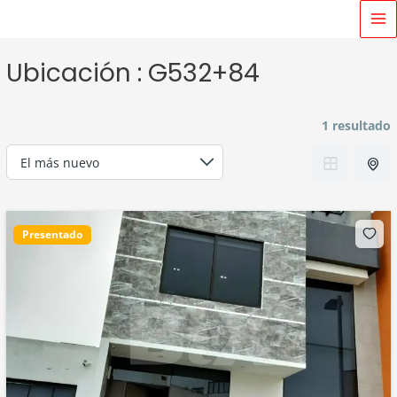
Ir
MA
al
M
contenido
Ubicación :
G532+84
1 resultado
Presentado