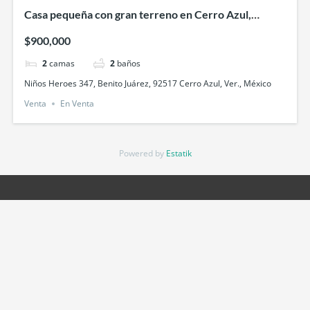
Casa pequeña con gran terreno en Cerro Azul,
Veracruz, excelente inversión
$900,000
2
camas
2
baños
Niños Heroes 347, Benito Juárez, 92517 Cerro Azul, Ver., México
Venta
En Venta
Powered by
Estatik