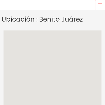
Ir
MA
al
M
contenido
Ubicación :
Benito Juárez