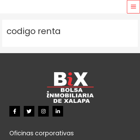
Ir
MA
al
M
contenido
codigo renta
Oficinas corporativas