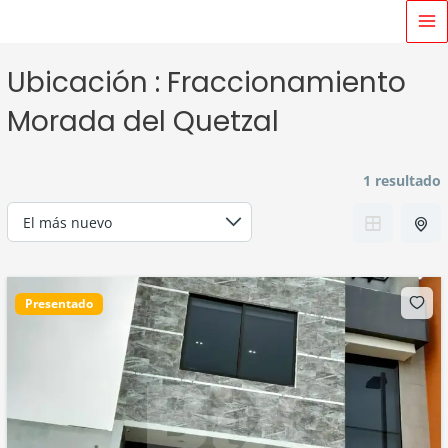
Ir
MA
al
M
contenido
Ubicación :
Fraccionamiento
Morada del Quetzal
1 resultado
Presentado